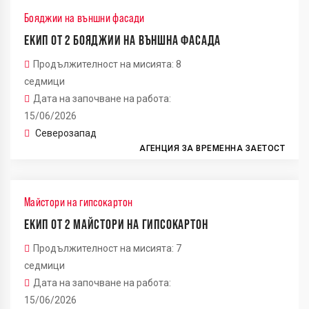
Бояджии на външни фасади
ЕКИП ОТ 2 БОЯДЖИИ НА ВЪНШНА ФАСАДА
Продължителност на мисията: 8
седмици
Дата на започване на работа:
15/06/2026
Северозапад
АГЕНЦИЯ ЗА ВРЕМЕННА ЗАЕТОСТ
2
3
Майстори на гипсокартон
ЕКИП ОТ 2 МАЙСТОРИ НА ГИПСОКАРТОН
2
Продължителност на мисията: 7
5
седмици
13
Дата на започване на работа:
3
15/06/2026