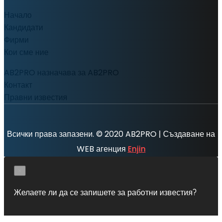
Начало
Кандидати
Фирми
Кои сме ние
AB2PRO назначава за AB2PRO
Контакт
Правни известия
Всички права запазени. © 2020 AB2PRO | Създаване на
WEB агенция
Enjin
×
Желаете ли да се запишете за работни известия?