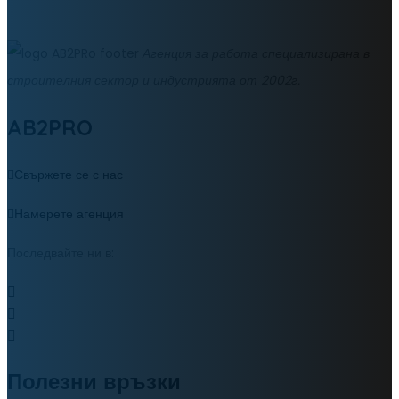
Агенция за работа специализирана в
строителния сектор и индустрията от 2002г.
AB2PRO
Свържете се с нас
Намерете агенция
Последвайте ни в:
Полезни връзки