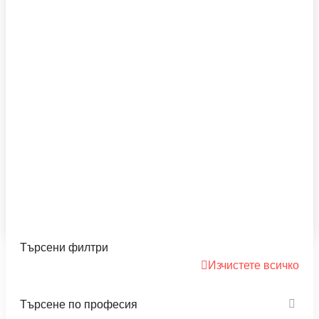
Влизане
Register
Начало
Кандидати
Фирми
Кои Сме Ние
Новини
Търсени филтри
Изчистете всичко
Търсене по професия