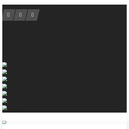
Свържете се с нас
tel Bulgarie
tel Roumanie
tel Pologne
tel Hongrie
tel Espagne
Обяви за работа
Моят профил