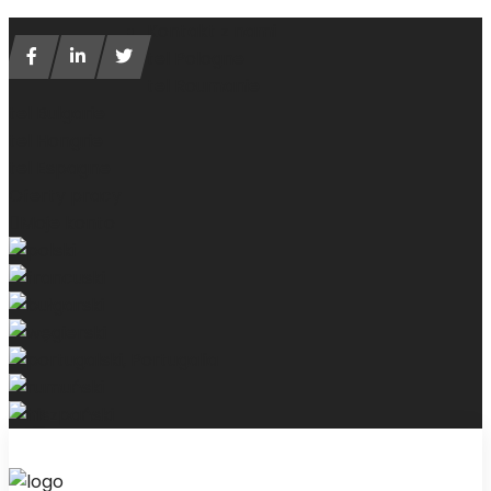
Kontakt z nami
tel Pologne
tel Roumanie
tel Bulgarie
tel Hongrie
tel Espagne
Oferty pracy
Moje konto