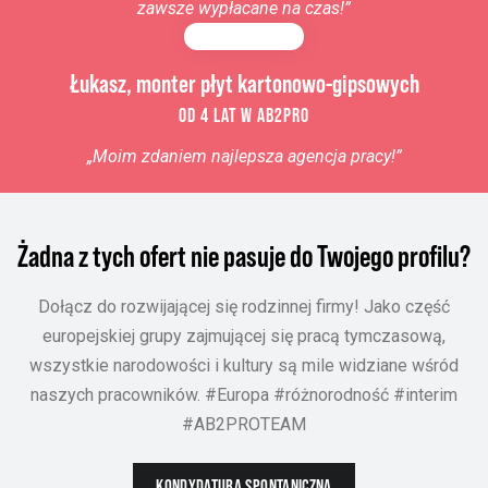
zawsze wypłacane na czas!”
Łukasz, monter płyt kartonowo-gipsowych
OD 4 LAT W AB2PRO
„Moim zdaniem najlepsza agencja pracy!”
Żadna z tych ofert nie pasuje do Twojego profilu?
Dołącz do rozwijającej się rodzinnej firmy! Jako część
europejskiej grupy zajmującej się pracą tymczasową,
wszystkie narodowości i kultury są mile widziane wśród
naszych pracowników. #Europa #różnorodność #interim
#AB2PROTEAM
KONDYDATURA SPONTANICZNA