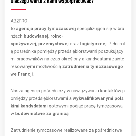
Dlaczego warto z nami współpracować?
AB2PRO
to
agencja pracy tymczasowej
specjalizująca się w bra
nżach
budowlanej
,
rolno-
spożywczej
,
przemysłowej
oraz
logistycznej
. Pełni rol
ę pośrednika pomiędzy przedsiębiorstwami poszukujący
mi pracowników na czas określony a kandydatami zainte
resowanymi możliwością
zatrudnienia tymczasowego
we Francji
.
Nasza agencja pośredniczy w nawiązywaniu kontaktów p
omiędzy przedsiębiorstwami a
wykwalifikowanymi pols
kimi kandydatami
gotowymi podjąć pracę tymczasową
w
budownictwie za granicą
.
Zatrudnienie tymczasowe realizowane za pośrednictwe