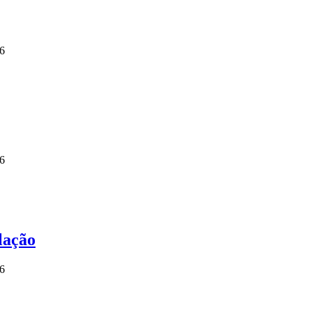
26
26
lação
26