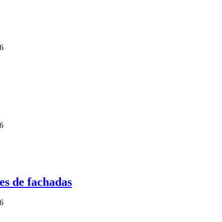
26
26
res de fachadas
26