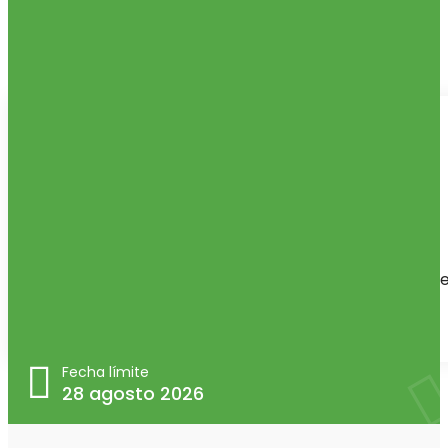
Empleos Relacionados
Construcción
,
Construcción
,
Instaladores SATE
,
Instaladores SATE
Equipo de 4 instaladores SATE
hace 1 mes
Noroeste
Duración de la misión: 4 semanas
Fecha de inicio d
la misión 20/07/2026
Trabajo temporal
Fecha límite
28 agosto 2026