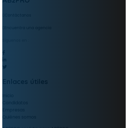
Contáctanos
Encuentra una agencia
Síguenos en :
Enlaces útiles
Inicio
Candidatos
Empresas
Quiénes somos