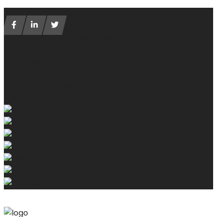
Contáctenos
tel Espagne
tel Roumanie
tel Bulgarie
tel Pologne
tel Hongrie
Ofertas de trabajo
Mi espacio