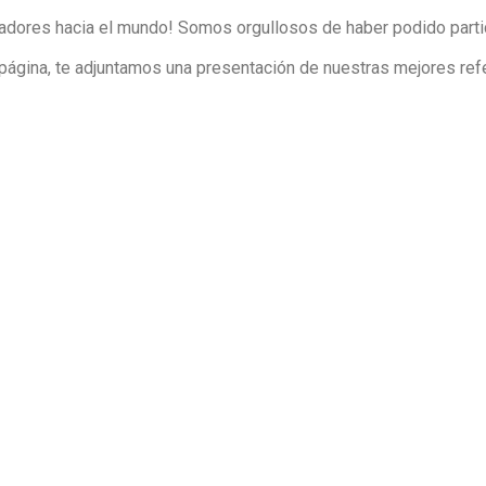
dores hacia el mundo! Somos orgullosos de haber podido partic
página, te adjuntamos una presentación de nuestras mejores ref
MSC VIRTUOSA-OBRAS DEL ATLÁNTICO EN SAINT-NAZAIRE