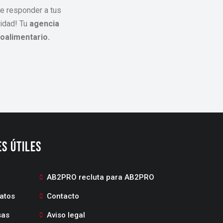
e responder a tus
lidad! Tu
agencia
roalimentario.
S ÚTILES
AB2PRO recluta para AB2PRO
atos
Contacto
sas
Aviso legal