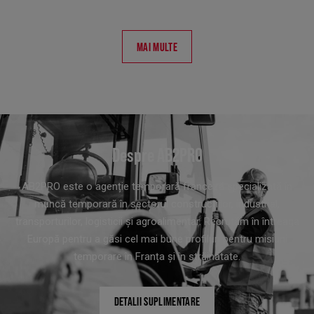
MAI MULTE
Despre AB2PRO
AB2PRO este o agenție temporară franceză specializată în
muncă temporară în sectorul construcțiilor, industrial,
transporturilor, logisticii și agroalimentar. Recrutăm în întreaga
Europă pentru a găsi cel mai bune profiluri pentru misiuni
temporare în Franța și în străinătate.
DETALII SUPLIMENTARE