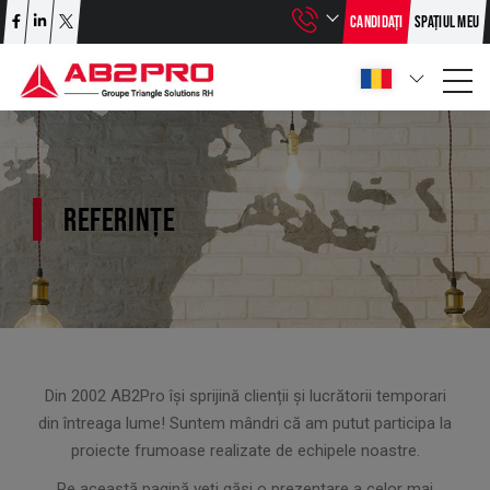
CANDIDAȚI
SPAȚIUL MEU
REFERINȚE
Din 2002 AB2Pro își sprijină clienții și lucrătorii temporari
din întreaga lume! Suntem mândri că am putut participa la
proiecte frumoase realizate de echipele noastre.
Pe această pagină veți găsi o prezentare a celor mai