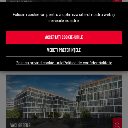
CENTER PARK
Folosim cookie-uri pentru a optimiza site-ul nostru web și
serviciile noastre.
ACCEPTAȚI COOKIE-URILE
VEDEȚI PREFERINȚELE
Politica privind cookie-urile
Politica de confidențialitate
SPITALUL DIN SAINT-NAZAIRE
VACI GREENS