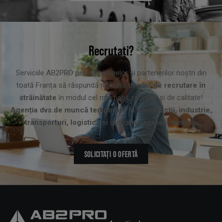
Recrutați?
Serviciile AB2PRO permit echipelor și partenerilor noștri din
toată Franța să răspundă nevoilor dvs. de
de recrutare în
străinătate
în modul cel mai fiabil, receptiv și de calitate!
Agenția dvs.de muncă temporară în construcții, industrie,
transporturi, logistică și industria agroalimentară.
SOLICITAȚI O OFERTĂ