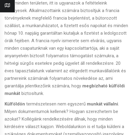
Mint minden területen, itt is ugyanazok a feltételeink
érvényesek. Alkalmazottaink számára biztosítjuk a francia
törvényeknek megfelelő francia bejelentést, a bútorozott
szállást, a munkaruházatot, a fizetett esős napokat és minden
hónap 10. napjáig garantáltan kiutaljuk a fizetést a ledolgozott
órák fejében. A francia nyelv ismerete sem elvárás, ugyanis
minden csapatunknak van egy kapcsolattartója, aki a saját
anyanyelvén biztosít folyamatos támogatást számukra, a
hétvégi sürgős esetekre pedig ügyelet áll rendelkezésre. 20
éves tapasztalatunk valamint az elégedett munkavállalóink és
partnereink számának folyamatos növekedése az, ami
garantálja jelentkezőink számára, hogy
megbízható külföldi
munkát
biztosítunk.
Külföldön
természetesen nem egyszerű
munkát vállalni
.
Milyen dokumentumok kellenek? Hogyan szerezhetem be
azokat? Kollégáink rendelkezésére állnak, hogy minden
kérdésére választ kapjon. Weboldalunkon is el tudja küldeni a
szükséges dokumentumokat (személyazonosító igazolvány,