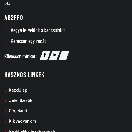
óta.
AB2PRO
Vegye fel velünk a kapcsolatot
Keressen egy irodát
Kövessen minket:
HASZNOS LINKEK
Kezdőlap
Jelentkezők
Cégeknek
Kik vagyunk mi
Irodáinkba is toborzunk