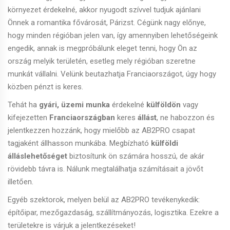
környezet érdekelné, akkor nyugodt szívvel tudjuk ajánlani
Önnek a romantika fővárosát, Párizst. Cégünk nagy előnye,
hogy minden régióban jelen van, így amennyiben lehetőségeink
engedik, annak is megpróbálunk eleget tenni, hogy Ön az
ország melyik területén, esetleg mely régióban szeretne
munkát vállalni. Velünk beutazhatja Franciaországot, úgy hogy
közben pénzt is keres.
Tehát ha
gyári, üzemi munka
érdekelné
külföldön
vagy
kifejezetten
Franciaországban
keres
állást
, ne habozzon és
jelentkezzen hozzánk, hogy mielőbb az AB2PRO csapat
tagjaként állhasson munkába. Megbízható
külföldi
álláslehetőséget
biztosítunk ön számára hosszú, de akár
rövidebb távra is. Nálunk megtalálhatja számításait a jövőt
illetően.
Egyéb szektorok, melyen belül az AB2PRO tevékenykedik:
építőipar, mezőgazdaság, szállítmányozás, logisztika. Ezekre a
területekre is várjuk a jelentkezéseket!