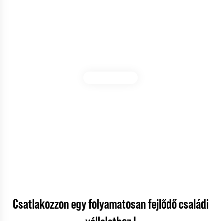
Ők többet tudnak mesélni !
Tamás, VÍZVEZETÉK-SZERELŐ
10 ÉVE AZ AB2PRO-NÁL
„
10 éve dolgozom az
AB2PRO-nál
. Ez egy olyan cég,
amelyre mindig számíthatok. A fizetés pontos és mindig
van számomra munkájuk.
„
Csatlakozzon egy folyamatosan fejlődő családi