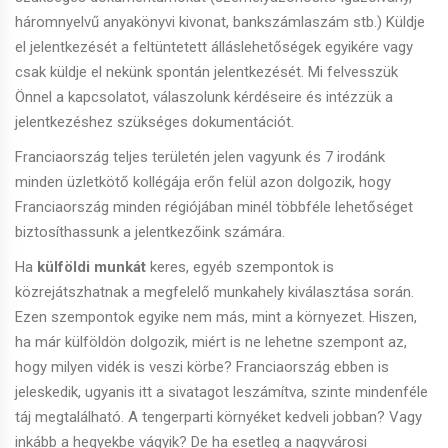
háromnyelvű anyakönyvi kivonat, bankszámlaszám stb.) Küldje
el jelentkezését a feltüntetett álláslehetőségek egyikére vagy
csak küldje el nekünk spontán jelentkezését. Mi felvesszük
Önnel a kapcsolatot, válaszolunk kérdéseire és intézzük a
jelentkezéshez szükséges dokumentációt.
Franciaország teljes területén jelen vagyunk és 7 irodánk
minden üzletkötő kollégája erőn felül azon dolgozik, hogy
Franciaország minden régiójában minél többféle lehetőséget
biztosíthassunk a jelentkezőink számára.
Ha
külföldi munkát
keres, egyéb szempontok is
közrejátszhatnak a megfelelő munkahely kiválasztása során.
Ezen szempontok egyike nem más, mint a környezet. Hiszen,
ha már külföldön dolgozik, miért is ne lehetne szempont az,
hogy milyen vidék is veszi körbe? Franciaország ebben is
jeleskedik, ugyanis itt a sivatagot leszámítva, szinte mindenféle
táj megtalálható. A tengerparti környéket kedveli jobban? Vagy
inkább a hegyekbe vágyik? De ha esetleg a nagyvárosi