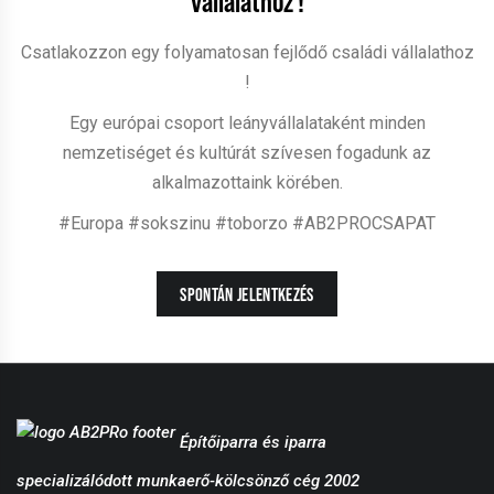
vállalathoz !
Csatlakozzon egy folyamatosan fejlődő családi vállalathoz
!
Egy európai csoport leányvállalataként minden
nemzetiséget és kultúrát szívesen fogadunk az
alkalmazottaink körében.
#Europa #sokszinu #toborzo #AB2PROCSAPAT
SPONTÁN JELENTKEZÉS
Építőiparra és iparra
specializálódott munkaerő-kölcsönző cég 2002