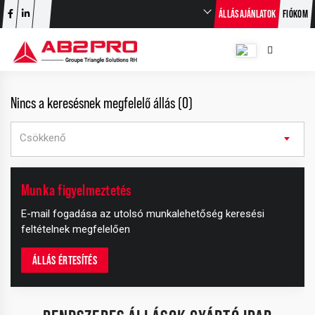
ÁLLÁSAJÁNLATOK
FIÓKOM
Nincs a keresésnek megfelelő állás (0)
Csökkenő
+
Munka figyelmeztetés
−
E-mail fogadása az utolsó munkalehetőség keresési
feltételnek megfelelően
ÁLLÁS ÉRTESÍTÉS