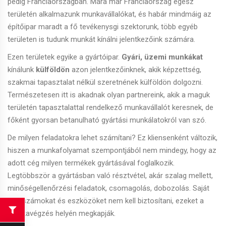
pedig Franciaországban. Mára már Franciaország egész
területén alkalmazunk munkavállalókat, és habár mindmáig az
építőipar maradt a fő tevékenysgi szektorunk, több egyéb
területen is tudunk munkát kínálni jelentkezőink számára.
Ezen területek egyike a gyártóipar.
Gyári, üzemi munkákat
kínálunk
külföldön
azon jelentkezőinknek, akik képzettség,
szakmai tapasztalat nélkül szeretnének külföldön dolgozni.
Természetesen itt is akadnak olyan partnereink, akik a maguk
területén tapasztalattal rendelkező munkavállalót keresnek, de
főként gyorsan betanulható gyártási munkálatokról van szó.
De milyen feladatokra lehet számítani? Ez kliensenként változik,
hiszen a munkafolyamat szempontjából nem mindegy, hogy az
adott cég milyen termékek gyártásával foglalkozik.
Legtöbbször a gyártásban való résztvétel, akár szalag mellett,
minőségellenőrzési feladatok, csomagolás, dobozolás. Saját
szerszámokat és eszközöket nem kell biztosítani, ezeket a
munkavégzés helyén megkapják.