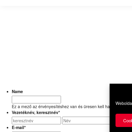
Name
Weboldal
Ez a mező az érvényesítéshez van és üresen kell hagyni.
Vezetéknév, keresztnév
*
Cook
E-mail
*