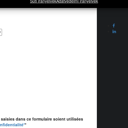
Süti irányelvek
Adatvédelmi irányelvek
saisies dans ce formulaire soient utilisées
nfidentialité*
*