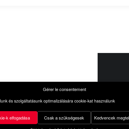
Nem talá
elenged
rendelke
Gérer le consentement
kapcsola
unk és szolgáltatásunk optimalizálására cookie-kat használunk
ie-k elfogadása
Csak a szükségesek
Kedvencek megtek