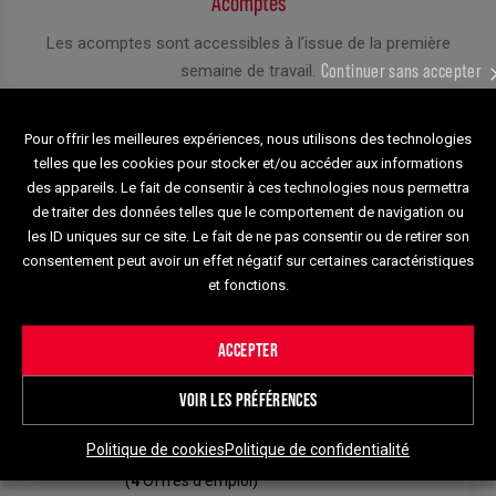
Acomptes
Les acomptes sont accessibles à l’issue de la première
Continuer sans accepter
semaine de travail.
Pour offrir les meilleures expériences, nous utilisons des technologies
telles que les cookies pour stocker et/ou accéder aux informations
des appareils. Le fait de consentir à ces technologies nous permettra
de traiter des données telles que le comportement de navigation ou
NOS OFFRES PAR SECTEURS
les ID uniques sur ce site. Le fait de ne pas consentir ou de retirer son
consentement peut avoir un effet négatif sur certaines caractéristiques
et fonctions.
ACCEPTER
Bâtiment
(
115
Offres d'emploi)
VOIR LES PRÉFÉRENCES
Industrie
Politique de cookies
Politique de confidentialité
(
4
Offres d'emploi)