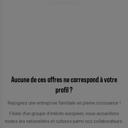
Tamas, Plombier
10 ANS DE MISSION CHEZ AB2PRO
«
Je suis chez AB2PRO depuis 10 ans
et c’est une
entreprise sur laquelle je peux compter. L’entreprise est
ponctuelle quant au versement du salaire. Il y a toujours du
travail et des missions à réaliser.
«
Aucune de ces offres ne correspond à votre
profil ?
Rejoignez une entreprise familiale en pleine croissance !
Filiale d’un groupe d’intérim européen, nous accueillons
toutes les nationalités et cultures parmi nos collaborateurs.