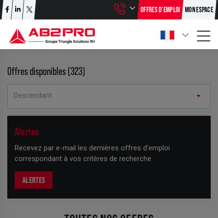
OFFRES D’EMPLOI
MON ESPACE
Offres disponibles (323)
Descendant
+
Alertes
−
Recevez par e-mail les dernières offres d'emploi
correspondant à vos critères de recherche
ALERTES