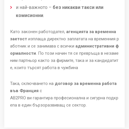
и най-важното –
без никакви такси или
комисионни
.
Като законен работодател,
агенцията за временна
заетост
изплаща директно заплатата на временния р
аботник и се занимава с всички
административни ф
ормалности
. По този начин тя се превръща в незаме
ним партньор както за фирмите, така и за кандидатит
е, които търсят работа в чужбина
Така, сключването на
договор за временна работа
във Франция
с
AB2PRO ви гарантира професионална и сигурна подкр
епа в един бързоразвиващ се сектор.