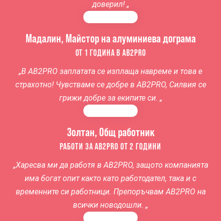
доверил! „
Мадалин, Майстор на алуминиева дограма
ОТ 1 ГОДИНА В AB2PRO
„В AB2PRO заплатата се изплаща навреме и това е
страхотно! Чувстваме се добре в AB2PRO, Силвия се
грижи добре за екипите си. „
Золтан, Общ работник
РАБОТИ ЗА AB2PRO ОТ 2 ГОДИНИ
„Харесва ми да работя в AB2PRO, защото компанията
има богат опит както като работодател, така и с
временните си работници. Препоръчвам AB2PRO на
всички новодошли. „