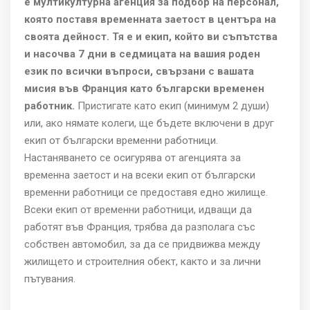
е мултикултурна агенция за подбор на персонал,
която поставя временната заетост в центъра на
своята дейност. Тя е и екип, който ви съпътства
и насочва 7 дни в седмицата на вашия роден
език по всички въпроси, свързани с вашата
мисия във Франция като български временен
работник
.
Пристигате като екип (минимум 2 души)
или, ако нямате колеги, ще бъдете включени в друг
екип от български временни работници.
Настаняването се осигурява от агенцията за
временна заетост и на всеки екип от български
временни работници се предоставя едно жилище.
Всеки екип от временни работници, идващи да
работят във Франция, трябва да разполага със
собствен автомобил, за да се придвижва между
жилището и строителния обект, както и за лични
пътувания
.