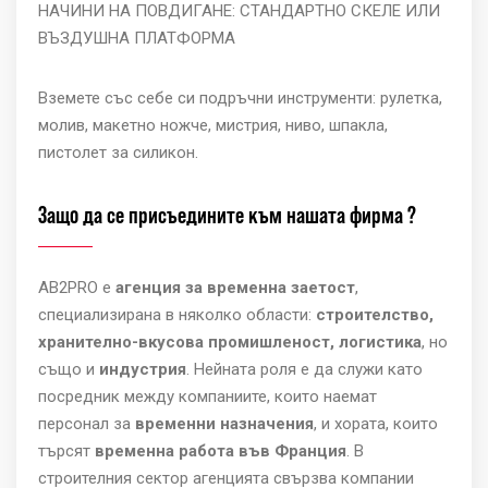
НАЧИНИ НА ПОВДИГАНЕ: СТАНДАРТНО СКЕЛЕ ИЛИ
ВЪЗДУШНА ПЛАТФОРМА
Вземете със себе си подръчни инструменти: рулетка,
молив, макетно ножче, мистрия, ниво, шпакла,
пистолет за силикон.
Защо да се присъедините към нашата фирма ?
AB2PRO е
агенция за временна заетост
,
специализирана в няколко области:
строителство,
хранително-вкусова промишленост, логистика
, но
също и
индустрия
. Нейната роля е да служи като
посредник между компаниите, които наемат
персонал за
временни назначения
, и хората, които
търсят
временна работа във Франция
. В
строителния сектор агенцията свързва компании