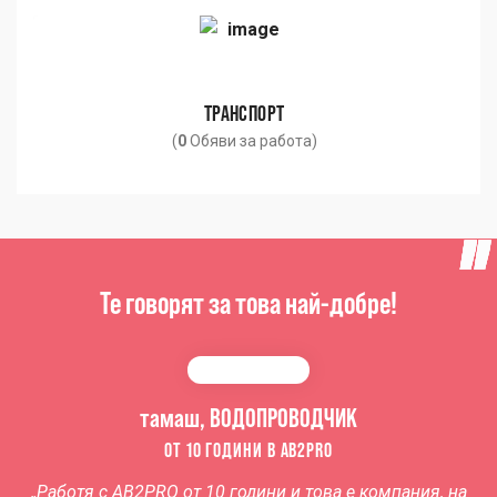
ТРАНСПОРТ
(
0
Обяви за работа)
Те говорят за това най-добре!
тамаш, ВОДОПРОВОДЧИК
ОТ 10 ГОДИНИ В AB2PRO
„
Работя с AB2PRO от 10 години
и това е компания, на