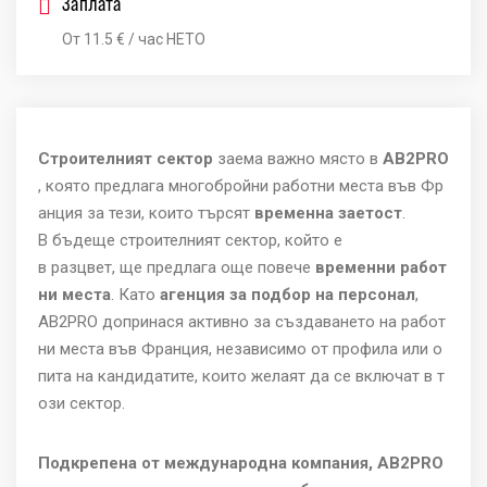
Заплата
От 11.5 € / час НЕТО
Строителният сектор
заема важно място в
AB2PRO
, която предлага многобройни работни места във Фр
анция за тези, които търсят
временна
заетост
.
В бъдеще строителният сектор, който е
в разцвет, ще предлага още повече
временни работ
ни места
. Като
агенция за подбор на персонал
,
AB2PRO допринася активно за създаването на работ
ни места във Франция, независимо от профила или о
пита на кандидатите, които желаят да се включат в т
ози сектор.
Подкрепена от международна компания, AB2PRO