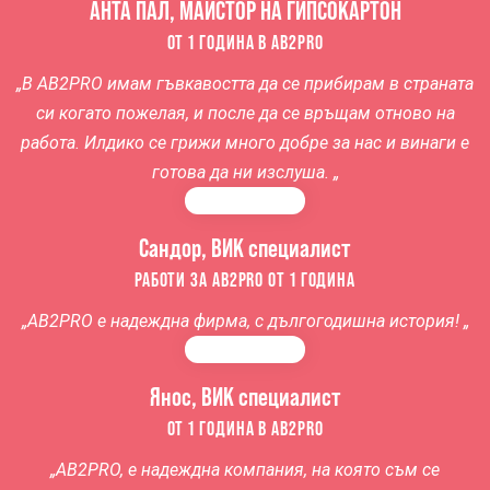
АНТА ПАЛ, МАЙСТОР НА ГИПСОКАРТОН
ОТ 1 ГОДИНА В AB2PRO
„
В AB2PRO
имам гъвкавостта да се прибирам в страната
си когато пожелая, и после да се връщам отново на
работа. Илдико се грижи много добре за нас и винаги е
готова да ни изслуша.
„
Сандор, ВИК специалист
РАБОТИ ЗА AB2PRO ОТ 1 ГОДИНА
„AB2PRO е надеждна фирма, с дългогодишна история! „
Янос, ВИК специалист
ОТ 1 ГОДИНА В AB2PRO
„AB2PRO, е надеждна компания, на която съм се