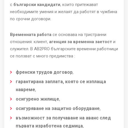
с
български кандидати
, които притежават
необходимите умения и желаят да работят в чужбина
по срочни договори
.
Временната работа
се основава на тристранни
отношения: клиент,
агенция за временна заетост
и
служител. В AB2PRO българските временни работници
се ползват с много предимства
:
френски трудов договор
,
гарантирана заплата, която се изплаща
навреме
,
осигурено жилище
,
осигуряване на защитно оборудване
,
възможност за получаване на аванс след
първата изработена седмица
,