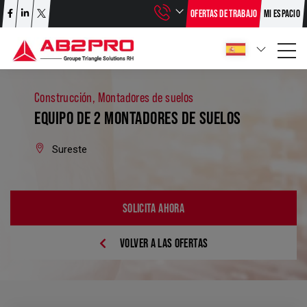
OFERTAS DE TRABAJO
MI ESPACIO
Construcción, Montadores de suelos
EQUIPO DE 2 MONTADORES DE SUELOS
Sureste
SOLICITA AHORA
VOLVER A LAS OFERTAS