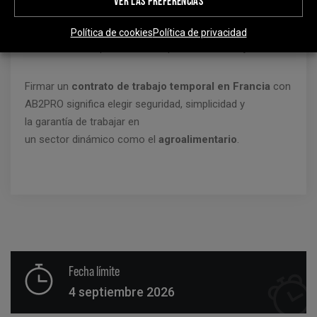
VER LAS PREFERENCIAS
la contratación. Esto representa una ventaja tanto para
las empresas del sector de la construcción como para
Política de cookies
Política de privacidad
los candidatos que buscan empleo en el extranjero.
Firmar un
contrato de trabajo temporal en Francia
con
AB2PRO significa elegir seguridad, simplicidad y
la garantía de trabajar en
un sector dinámico como el
agroalimentario
.
Fecha límite
4 septiembre 2026