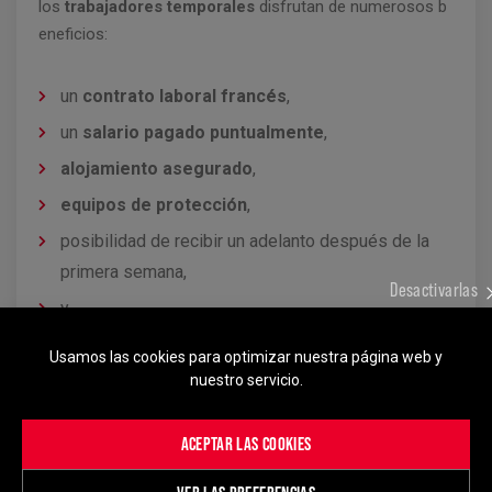
los
trabajadores temporales
disfrutan de numerosos b
eneficios:
un
contrato laboral francés
,
un
salario pagado puntualmente
,
alojamiento asegurado
,
equipos de protección
,
posibilidad de recibir un adelanto después de la
primera semana,
Desactivarlas
y,
sobre todo,
ningún costo ni comisión deducidos
.
Usamos las cookies para optimizar nuestra página web y
nuestro servicio.
La agencia de
trabajo temporal
, como empleador, remu
nera directamente al trabajador temporal y
ACEPTAR LAS COOKIES
se encarga de todos los
trámites administrativos
relaci
onados con