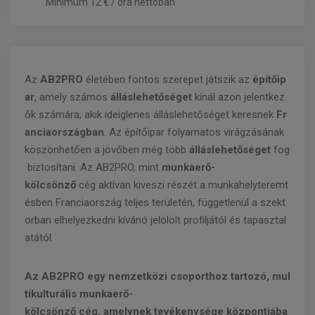
Minimum 12 € / óra nettóban
Az
AB2PRO
életében fontos szerepet játszik az
építőip
ar
, amely számos
álláslehetőséget
kínál azon jelentkez
ők számára, akik ideiglenes álláslehetőséget keresnek
Fr
anciaországban
. Az építőipar folyamatos virágzásának
köszönhetően a jövőben még több
álláslehetőséget
fog
biztosítani. Az AB2PRO, mint
munkaerő-
kölcsönző
cég aktívan kiveszi részét a munkahelyteremt
ésben Franciaország teljes területén, függetlenül a szekt
orban elhelyezkedni kívánó jelölölt profiljától és tapasztal
atától.
Az AB2PRO egy nemzetközi csoporthoz tartozó, mul
tikulturális munkaerő-
kölcsönző cég, amelynek tevékenysége központjába