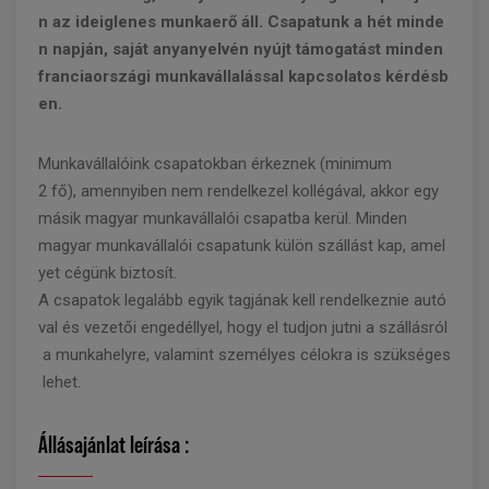
n az ideiglenes munkaerő áll. Csapatunk a hét minde
n napján, saját anyanyelvén nyújt támogatást minden
franciaországi munkavállalással kapcsolatos kérdésb
en.
Munkavállalóink csapatokban érkeznek (minimum
2 fő), amennyiben nem rendelkezel kollégával, akkor egy
másik magyar munkavállalói csapatba kerül. Minden
magyar munkavállalói csapatunk külön szállást kap, amel
yet cégünk biztosít.
A csapatok legalább egyik tagjának kell rendelkeznie autó
val és vezetői engedéllyel, hogy el tudjon jutni a szállásról
a munkahelyre, valamint személyes célokra is szükséges
lehet.
Állásajánlat leírása :