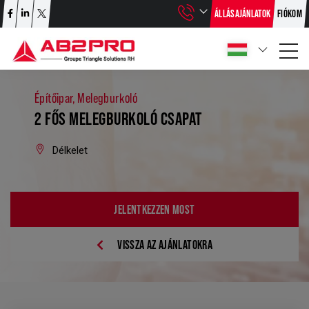
ÁLLÁSAJÁNLATOK
FIÓKOM
Építőipar, Melegburkoló
2 FŐS MELEGBURKOLÓ CSAPAT
Délkelet
JELENTKEZZEN MOST
VISSZA AZ AJÁNLATOKRA