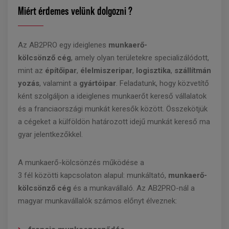
Miért érdemes velünk dolgozni ?
Az AB2PRO egy ideiglenes
munkaerő-
kölcsönző cég
, amely olyan területekre specializálódott,
mint az
építőipar
,
élelmiszeripar
,
logisztika
,
szállítmán
yozás
, valamint a
gyártóipar
. Feladatunk, hogy közvetítő
ként szolgáljon a ideiglenes munkaerőt kereső vállalatok
és a franciaországi munkát keresők között. Összekötjük
a cégeket a külföldön határozott idejű munkát kereső ma
gyar jelentkezőkkel.
A munkaerő-kölcsönzés működése a
3 fél közötti kapcsolaton alapul: munkáltató,
munkaerő-
kölcsönző cég
és a munkavállaló. Az AB2PRO-nál a
magyar munkavállalók számos előnyt élveznek: