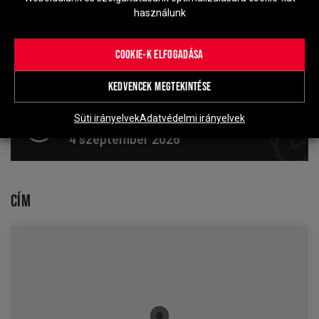
használunk
COOKIE-K ELFOGADÁSA
KEDVENCEK MEGTEKINTÉSE
Határidő
Süti irányelvek
Adatvédelmi irányelvek
4 szeptember 2026
CÍM