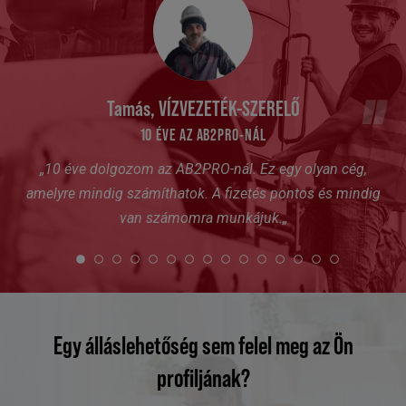
Tamás, VÍZVEZETÉK-SZERELŐ
10 ÉVE AZ AB2PRO-NÁL
„
10 éve dolgozom az
AB2PRO-nál
. Ez egy olyan cég,
amelyre mindig számíthatok. A fizetés pontos és mindig
van számomra munkájuk.
„
Egy álláslehetőség sem felel meg az Ön
profiljának?