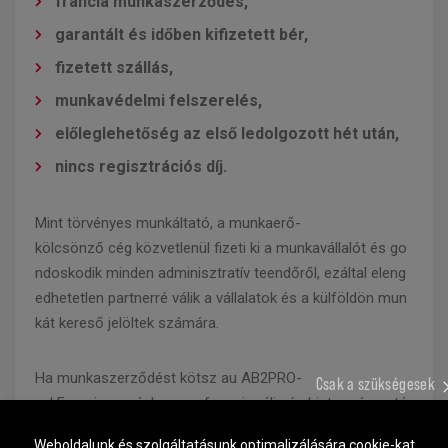
francia munkaszerződés,
garantált és időben kifizetett bér,
fizetett szállás,
munkavédelmi felszerelés
,
előleglehetőség az első ledolgozott hét után,
nincs regisztrációs díj
.
Mint törvényes munkáltató, a munkaerő-
kölcsönző cég közvetlenül fizeti ki a munkavállalót és go
ndoskodik minden adminisztratív teendőről, ezáltal eleng
edhetetlen partnerré válik a vállalatok és a külföldön mun
kát kereső jelöltek számára.
Ha munkaszerződést kötsz au AB2PRO-
Csak a szükségesek
val Franciaországban, professzionális és biztonságos tá
mogatást kapsz egy gyorsan növekvő ágazatban.
Weboldalunk és szolgáltatásunk optimalizálására cookie-kat