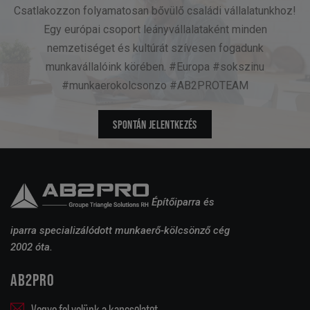
Csatlakozzon folyamatosan bővülő családi vállalatunkhoz!
Egy európai csoport leányvállalataként minden
nemzetiséget és kultúrát szívesen fogadunk
munkavállalóink körében. #Europa #sokszinu
#munkaerokolcsonzo #AB2PROTEAM
SPONTÁN JELENTKEZÉS
Építőiparra és
iparra specializálódott munkaerő-kölcsönző cég
2002 óta.
AB2PRO
Vegye fel velünk a kapcsolatot