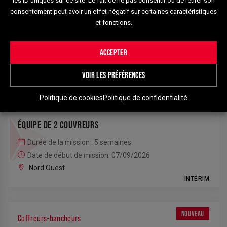
les ID uniques sur ce site. Le fait de ne pas consentir ou de retirer son
consentement peut avoir un effet négatif sur certaines caractéristiques
ÉQUIPE DE 2 PLAQUISTES
25
et fonctions.
Durée de la mission : 5 semaines
Date de début de mission: 07/09/2026
40
ACCEPTER
Nord Ouest
188
INTÉRIM
VOIR LES PRÉFÉRENCES
Politique de cookies
Politique de confidentialité
34
NOUVEAU
Couvreurs
36
ÉQUIPE DE 2 COUVREURS
Durée de la mission : 5 semaines
Date de début de mission: 07/09/2026
Nord Ouest
INTÉRIM
NOUVEAU
Coffreurs-bancheurs