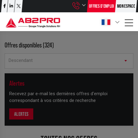
OFFRES D’EMPLOI
MON ESPACE
Offres disponibles (324)
Descendant
+
Alertes
−
Recevez par e-mail les dernières offres d'emploi
correspondant à vos critères de recherche
ALERTES