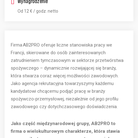
Wynagrodzenie
Od 12 € / godz. netto
Firma
AB2PRO
oferuje
liczne
stanowiska
pracy
we
Francji
,
skierowane
do
osób
zainteresowanych
zatrudnieniem
tymczasowym
w
sektorze
przetwórstwa
spożywczego
–
dynamicznie
rozwijającej
się
branży
,
która
stwarza
coraz
więcej
możliwości
zawodowych
.
Jako
agencja
rekrutacyjna
towarzyszymy
każdemu
kandydatowi
chcącemu
podjąć
pracę
w
branży
spożywczo‑przemysłowej
,
niezależnie
od
jego
profilu
zawodowego
czy
dotychczasowego
doświadczenia
.
Jako część międzynarodowej grupy, AB2PRO to
firma o wielokulturowym charakterze, która stawia