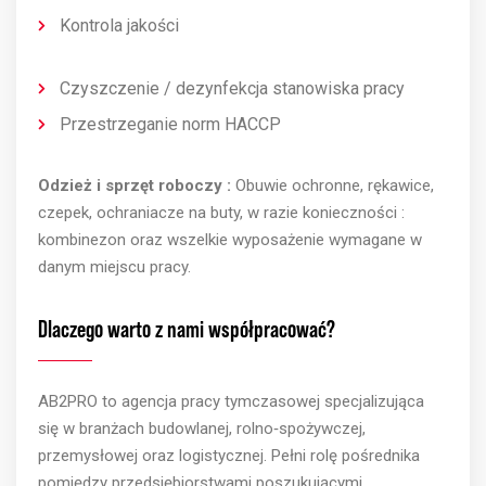
Kontrola jakości
Czyszczenie / dezynfekcja stanowiska pracy
Przestrzeganie norm HACCP
Odzież
i
sprzęt
roboczy
:
Obuwie
ochronne
,
rękawice
,
czepek
,
ochraniacze
na
buty
, w
razie
konieczności
:
kombinezon
oraz
wszelkie
wyposażenie
wymagane
w
danym
miejscu
pracy
.
Dlaczego warto z nami współpracować?
AB2PRO to agencja pracy tymczasowej specjalizująca
się w branżach budowlanej, rolno‑spożywczej,
przemysłowej oraz logistycznej. Pełni rolę pośrednika
pomiędzy przedsiębiorstwami poszukującymi