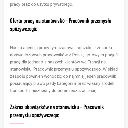
pracy oraz do użytku prywatnego.
Oferta
pracy
na
stanowisko –
Pracownik
przemysłu
spożywczego:
Nasza
agencja
pracy
tymczasowej
poszukuje
zespołu
doświadczonych
pracowników
z Polski,
gotowych
podjąć
pracę
dla
jednego
z
naszych
klientów
we
Francji
na
stanowisku
:
Pracownik
przemysłu
spożywczego
. W
skład
zespołu
powinien
wchodzić
co
najmniej
jeden
pracownik
posiadający
prawo
jazdy
kategorii
B
oraz
własny
środek
transportu
,
niezbędny
do
przemieszczania
się
.
Zakres
obowiązków
na
stanowisku –
Pracownik
przemysłu
spożywczego: