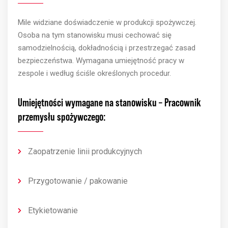
Mile
widziane
doświadczenie
w
produkcji
spożywczej
.
Osoba
na
tym
stanowisku
musi
cechować
się
samodzielnością
,
dokładnością
i
przestrzegać
zasad
bezpieczeństwa
.
Wymagana
umiejętność
pracy
w
zespole
i
według
ściśle
określonych
procedur
.
Umiejętności
wymagane
na
stanowisku –
Pracownik
przemysłu
spożywczego:
Zaopatrzenie linii produkcyjnych
Przygotowanie / pakowanie
Etykietowanie