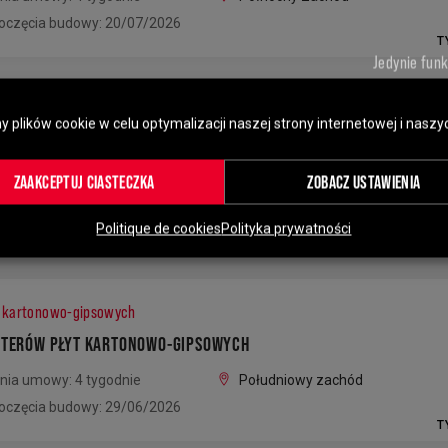
oczęcia budowy: 20/07/2026
T
Jedynie fun
acji zewnętrznej
plików cookie w celu optymalizacji naszej strony internetowej i naszy
NTERÓW ELEWACJI
ZAAKCEPTUJ CIASTECZKA
ZOBACZ USTAWIENIA
nia umowy: 5 tygodnie
Południowy wschód
oczęcia budowy: 31/08/2026
Politique de cookies
Polityka prywatności
t kartonowo-gipsowych
NTERÓW PŁYT KARTONOWO-GIPSOWYCH
nia umowy: 4 tygodnie
Południowy zachód
oczęcia budowy: 29/06/2026
T