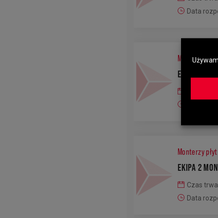
Data rozp
Monterzy elew
Używamy 
EKIPA 2 MO
Czas trwa
Data rozp
Monterzy pły
EKIPA 2 MO
Czas trwa
Data rozp