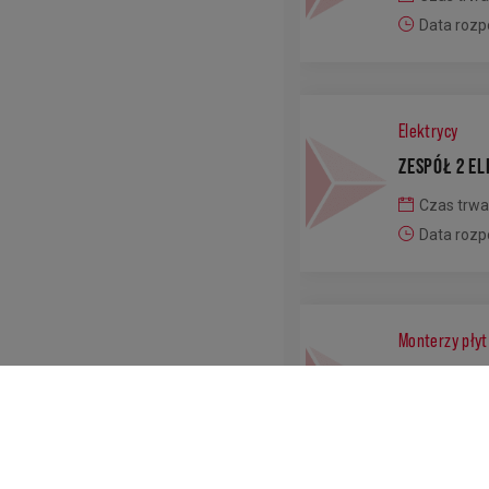
Data rozp
Elektrycy
ZESPÓŁ 2 E
Czas trwa
Data rozp
Monterzy pły
EKIPA 6 MO
Czas trwa
Data rozp