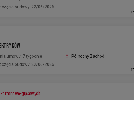
oczęcia budowy: 22/06/2026
T
LEKTRYKÓW
nia umowy: 7 tygodnie
Północny Zachód
oczęcia budowy: 22/06/2026
T
t kartonowo-gipsowych
NTERÓW PŁYT KARTONOWO-GIPSOWYCH
nia umowy: 7 tygodnie
Północny Zachód
oczęcia budowy: 22/06/2026
T