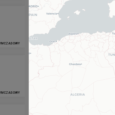
YMCZASOWY
YMCZASOWY