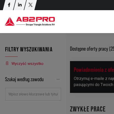
Dostępne oferty pracy (2
FILTRY WYSZUKIWANIA
Wyczyść wszystko
Powiadomienia z of
Szukaj według zawodu
Otrzymuj e-maile z na
pasującymi do Twoich
ZWYKŁE PRACE