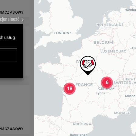
YMCZASOWY
kcjonalność
ch usług.
6
18
YMCZASOWY