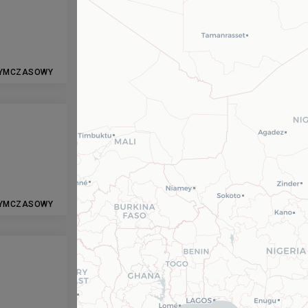
YMCZASOWY
YMCZASOWY