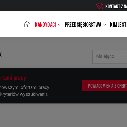
KONTAKT Z N
KANDYDACI
PRZEDSIĘBIORSTWA
KIM JES
5)
Malejąco
ertami pracy
POWIADOMIENIA Z OFER
jnowszymi ofertami pracy
 kryteriów wyszukiwania