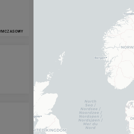
YMCZASOWY