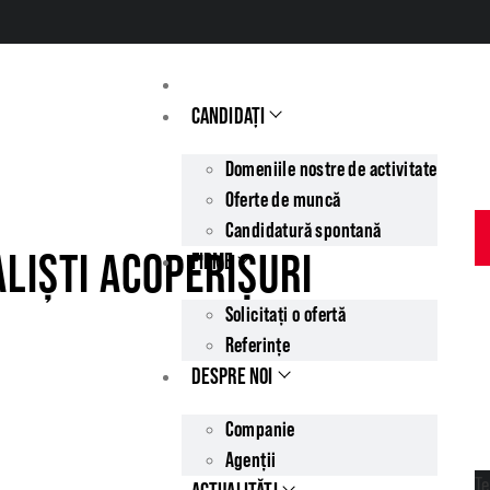
CON
CANDIDAȚI
Domeniile nostre de activitate
Oferte de muncă
Candidatură spontană
ALIȘTI ACOPERIȘURI
FIRME
Solicitați o ofertă
Referințe
DESPRE NOI
Companie
Agenții
Te