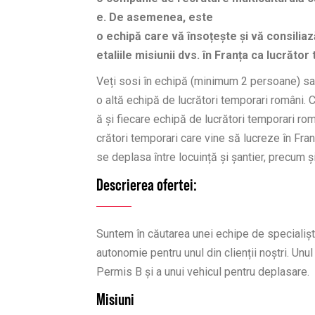
e. De asemenea, este
o echipă care vă însoțește și vă consiliaz
etaliile misiunii dvs. în Franța ca lucrăt
Veți sosi în echipă (minimum 2 persoane) sau, 
o altă echipă de lucrători temporari români
ă și fiecare echipă de lucrători temporari ro
crători temporari care vine să lucreze în Fra
se deplasa între locuință și șantier, precum 
Descrierea ofertei:
Suntem în căutarea unei echipe de specialișt
autonomie pentru unul din clienții noștri. Unu
Permis B și a unui vehicul pentru deplasare.
Misiuni