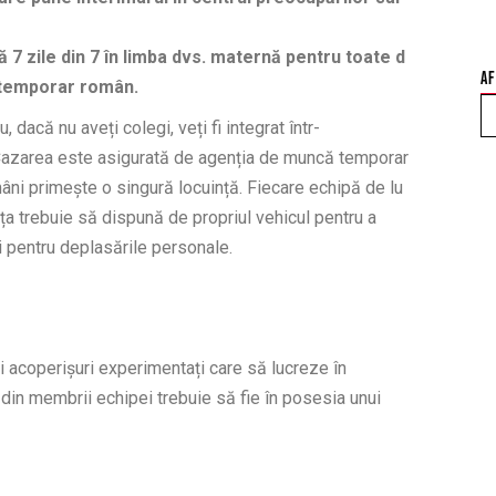
ă 7 zile din 7 în limba dvs. maternă pentru toate d
AF
or temporar român.
dacă nu aveți colegi, veți fi integrat într-
. Cazarea este asigurată de agenția de muncă temporar
mâni primește o singură locuință. Fiecare echipă de lu
nța trebuie să dispună de propriul vehicul pentru a
și pentru deplasările personale.
i acoperișuri experimentați care să lucreze în
l din membrii echipei trebuie să fie în posesia unui