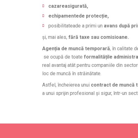
cazareasigurată,
echipamentede protecție,
posibilitateade a primi un
avans după pr
și, mai ales,
fără taxe sau comisioane.
Agenția de muncă temporară
, în calitate
se ocupă de toate
formalitățile administr
real avantaj atât pentru companiile din sectoru
loc de muncă în străinătate.
Astfel, încheierea unui
contract de muncă t
a unui sprijin profesional și sigur, într-un sect