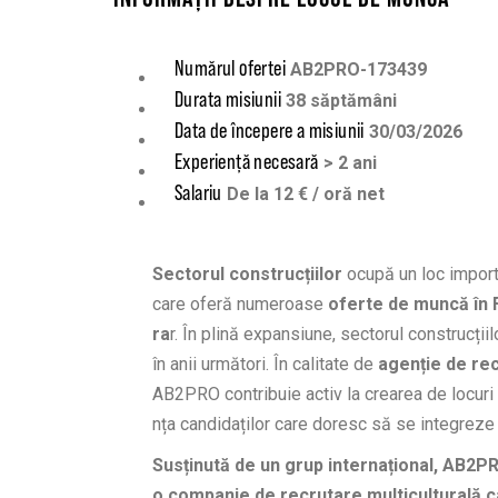
Numărul ofertei
AB2PRO-173439
Durata misiunii
38 săptămâni
Data de începere a misiunii
30/03/2026
Experiență necesară
> 2 ani
Salariu
De la 12 € / oră net
Sectorul construcțiilor
ocupă un loc import
care oferă numeroase
oferte de muncă în 
ra
r. În plină expansiune, sectorul construcțiil
în anii următori. În calitate de
agenție de re
AB2PRO contribuie activ la crearea de locuri 
nța candidaților care doresc să se integreze 
Susținută de un grup internațional, AB2P
o companie de recrutare multiculturală ca