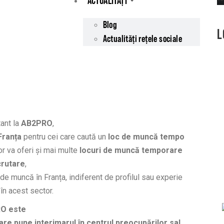
ACTUALITĂȚI
Blog
L
Actualități rețele sociale
ant la
AB2PRO
,
Franța
pentru cei care caută un
loc de muncă tempo
or va oferi și mai multe
locuri de muncă temporare
crutare
,
de muncă în Franța, indiferent de profilul sau experie
în acest sector.
RO este
re pune interimarul în centrul preocupărilor sal