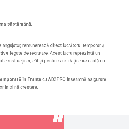
ima săptămână,
 de angajator, remunerează direct lucrătorul temporar și
ative
legate de recrutare. Acest lucru reprezintă un
l construcțiilor, cât și pentru candidații care caută un
emporară în Franța
cu AB2PRO înseamnă asigurare
or în plină creștere.