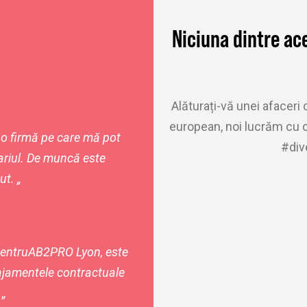
Niciuna dintre ace
Alăturați-vă unei afaceri d
european, noi lucrăm cu co
o firmă pe care mă pot
#div
ariul. De muncă este
ut.
„
entru
AB2PRO Lyon
,
este
gajamentele contractuale
 „