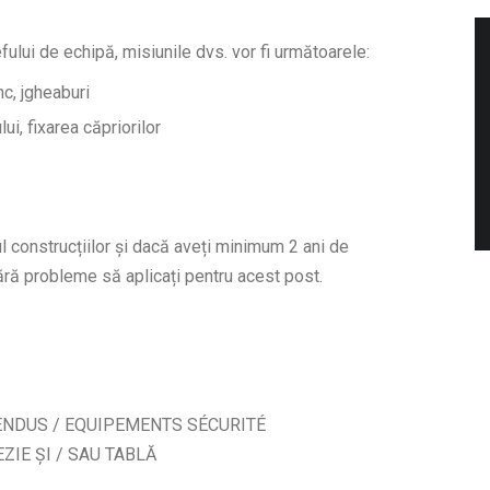
ului de echipă, misiunile dvs. vor fi următoarele:
nc, jgheaburi
ui, fixarea căpriorilor
l construcțiilor și dacă aveți minimum 2 ani de
fără probleme să aplicați pentru acest post.
NDUS / EQUIPEMENTS SÉCURITÉ
ZIE ȘI / SAU TABLĂ