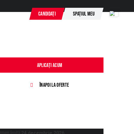
CANDIDAȚI
SPAȚIUL MEU
TACTAȚI-NE
APLICAȚI ACUM
ÎNAPOI LA OFERTE
rmen limită
24 decembrie 2026