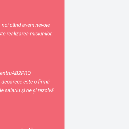
ru noi când avem nevoie
ște realizarea misiunilor.
entru
AB2PRO
 deoarece este o firmă
e salariu și ne și rezolvă