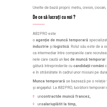
Unelte de bază proprii: metru, creion, ciocan, 
De ce să lucrați cu noi ?
AB2PRO este
o
agenție de muncă temporară
specializat
industrie
și
logistică
. Rolul său este de a s
ca intermediar între companiile care recrute
nele care caută un
loc de muncă temporar î
gătură întreprinderile cu
candidații români
c
e în străinătate în cadrul unor misiuni pe dur
Munca temporară
se bazează pe o relație tr
și angajatul. La AB2PRO, lucrătorii temporar
un
contractde muncă francez,
un
salariuplătit la timp,