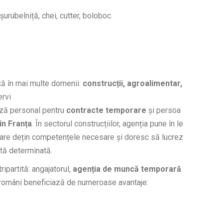
șurubelniță, chei, cutter, boloboc.
ă în mai multe domenii:
construcții, agroalimentar,
ervi
ază personal pentru
contracte temporare
și persoa
n Franța
. În sectorul construcțiilor, agenția pune în le
are dețin competențele necesare și doresc să lucrez
ată determinată.
ipartită: angajatorul,
agenția de muncă temporară
i români beneficiază de numeroase avantaje: