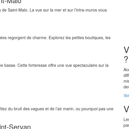
nt-Malo
de Saint-Malo. La vue sur la mer et sur l’intra-muros vous
avées regorgent de charme. Explorez les petites boutiques, les
V
?
ée basse. Cette forteresse offre une vue spectaculaire sur la
Ac
dif
mi
de
Voi
V
fitez du bruit des vagues et de l’air marin, ou pourquoi pas une
Le
aint-Servan
pa