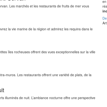
en
rvan. Les marchés et les restaurants de fruits de mer vous
réa
in
De
Art
uvrez la vie marine de la région et admirez les requins dans le
tites îles rocheuses offrent des vues exceptionnelles sur la ville
ntra-muros. Les restaurants offrent une variété de plats, de la
it
ts illuminés de nuit. L’ambiance nocturne offre une perspective