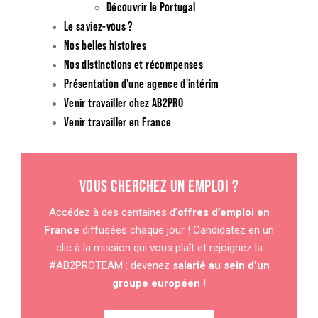
Découvrir le Portugal
Le saviez-vous ?
Nos belles histoires
Nos distinctions et récompenses
Présentation d'une agence d'intérim
Venir travailler chez AB2PRO
Venir travailler en France
VOUS CHERCHEZ UN EMPLOI ?
Accédez à des centaines d’
offres d’emploi en
France
diffusées chaque jour ! Candidatez en un
clic à la mission qui vous plaît et rejoignez la
#AB2PROTEAM : devenez
salarié au sein d’un
groupe européen
!