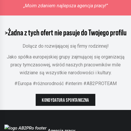
„Moim zdaniem najlepsza agencja pracy!”
>Żadna z tych ofert nie pasuje do Twojego profilu
Dołącz do rozwijającej się firmy rodzinnej!
Jako spółka europejskiej grupy zajmującej się organizacją
pracy tymczasowej, wśród naszych pracowników mile
widziane są wszystkie narodowości i kultury.
#Europa #różnorodność #interim #AB2PROTEAM
KONDYDATURA SPONTANICZNA
Agencja pracy