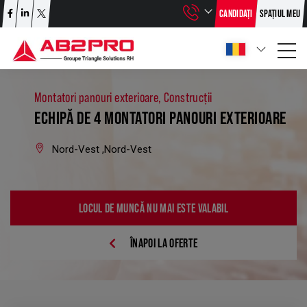
CANDIDAȚI
SPAȚIUL MEU
Montatori panouri exterioare, Construcții
ECHIPĂ DE 4 MONTATORI PANOURI EXTERIOARE
Nord-Vest ,Nord-Vest
LOCUL DE MUNCĂ NU MAI ESTE VALABIL
ÎNAPOI LA OFERTE