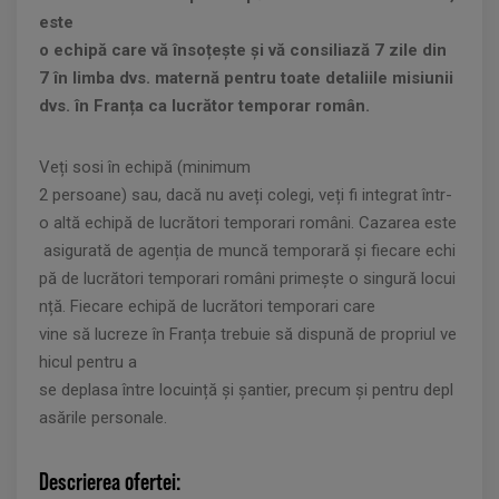
este
o echipă care vă însoțește și vă consiliază 7 zile din
7 în limba dvs. maternă pentru toate detaliile misiunii
dvs. în Franța ca lucrător temporar român.
Veți sosi în echipă (minimum
2 persoane) sau, dacă nu aveți colegi, veți fi integrat într-
o altă echipă de lucrători temporari români. Cazarea este
asigurată de agenția de muncă temporară și fiecare echi
pă de lucrători temporari români primește o singură locui
nță. Fiecare echipă de lucrători temporari care
vine să lucreze în Franța trebuie să dispună de propriul ve
hicul pentru a
se deplasa între locuință și șantier, precum și pentru depl
asările personale.
Descrierea ofertei: