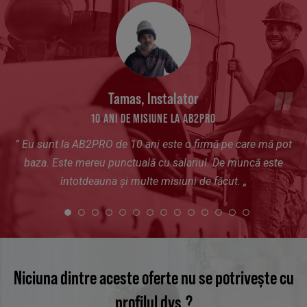
Tamas, Instalator
10 ANI DE MISIUNE LA AB2PRO
”
Eu sunt la AB2PRO de 10 ani
este o firmă pe care mă pot
baza. Este mereu punctuală cu salariul. De muncă este
întotdeauna și multe misiuni de făcut.
„
Niciuna dintre aceste oferte nu se potrivește cu
profilul dvs.?