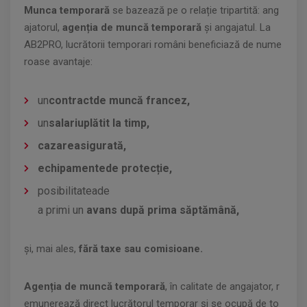
Munca temporară
se bazează pe o relație tripartită: ang
ajatorul,
agenția de muncă temporară
și angajatul. La
AB2PRO, lucrătorii temporari români beneficiază de nume
roase avantaje:
un
contractde muncă francez,
un
salariuplătit la timp,
cazareasigurată,
echipamentede protecție,
posibilitateade
a primi un
avans după prima săptămână,
și, mai ales,
fără taxe sau comisioane.
Agenția de muncă temporară
, în calitate de angajator, r
emunerează direct lucrătorul temporar și se ocupă de to