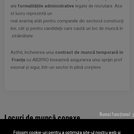
ate
formalitățile administrative
legate de recrutare. Ace
st lucru reprezintă un
real avantaj atât pentru companiile din sectorul construcți
ilor, cât și pentru candidații care caută un loc de muncă în
străinătate.
Astfel, încheierea unui
contract de muncă temporară în
Franța
cu AB2PRO înseamnă asigurarea unui sprijin prof
esional și sigur, într-un sector în plină creștere.
Numai funcțional
Locuri de muncă conexe
Folosim cookie-uri pentru a optimiza site-ul nostru web și