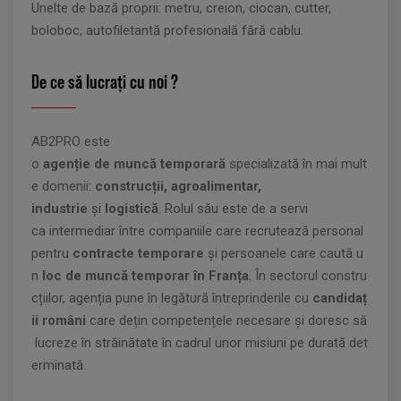
Unelte de bază proprii: metru, creion, ciocan, cutter,
boloboc, autofiletantă profesională fără cablu.
De ce să lucrați cu noi ?
AB2PRO este
o
agenție de muncă temporară
specializată în mai mult
e domenii:
construcții, agroalimentar,
industrie
și
logistică
. Rolul său este de a servi
ca intermediar între companiile care recrutează personal
pentru
contracte temporare
și persoanele care caută u
n
loc de muncă temporar în Franța
. În sectorul constru
cțiilor, agenția pune în legătură întreprinderile cu
candidaț
ii români
care dețin competențele necesare și doresc să
lucreze în străinătate în cadrul unor misiuni pe durată det
erminată.