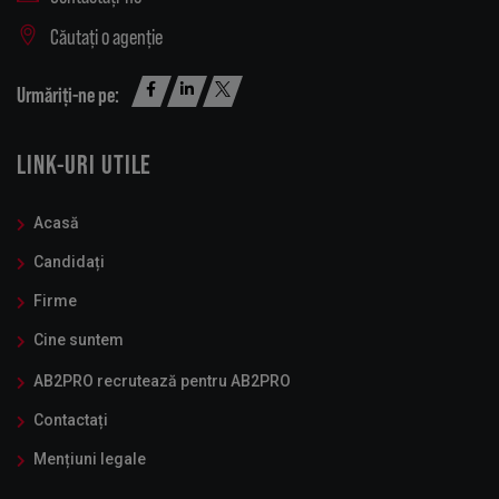
Căutați o agenție
Urmăriți-ne pe:
LINK-URI UTILE
Acasă
Candidați
Firme
Cine suntem
AB2PRO recrutează pentru AB2PRO
Contactați
Mențiuni legale