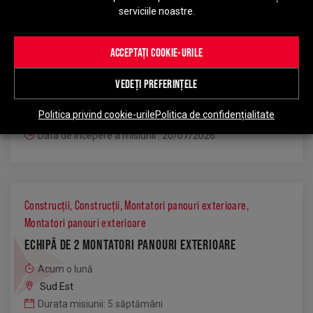
serviciile noastre.
Construcții
,
Construcții
,
Montatori panouri exterioare
,
Montatori panouri exterioare
ACCEPTAȚI COOKIE-URILE
ECHIPĂ DE 4 MONTATORI PANOURI EXTERIOARE
VEDEȚI PREFERINȚELE
Acum o lună
Nord-Vest
Politica privind cookie-urile
Politica de confidențialitate
Durata misiunii: 22 săptămâni
Data de începere a misiunii : 20/07/2026
Construcții
,
Construcții
,
Montatori panouri exterioare
,
Montatori panouri exterioare
ECHIPĂ DE 2 MONTATORI PANOURI EXTERIOARE
Acum o lună
Sud Est
Durata misiunii: 5 săptămâni