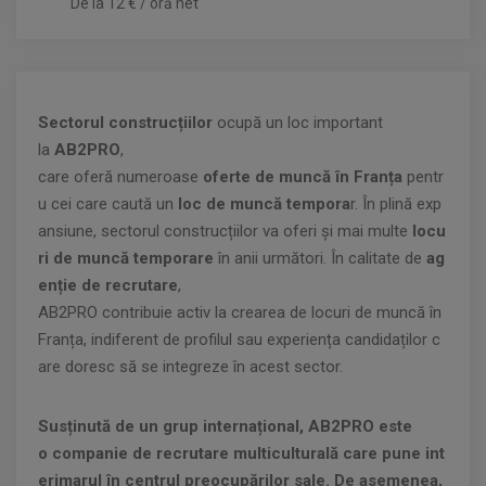
De la 12 € / oră net
Sectorul construcțiilor
ocupă un loc important
la
AB2PRO
,
care oferă numeroase
oferte de muncă în Franța
pentr
u cei care caută un
loc de muncă tempora
r. În plină exp
ansiune, sectorul construcțiilor va oferi și mai multe
locu
ri de muncă temporare
în anii următori. În calitate de
ag
enție de recrutare
,
AB2PRO contribuie activ la crearea de locuri de muncă în
Franța, indiferent de profilul sau experiența candidaților c
are doresc să se integreze în acest sector.
Susținută de un grup internațional, AB2PRO este
o companie de recrutare multiculturală care pune int
erimarul în centrul preocupărilor sale. De asemenea,