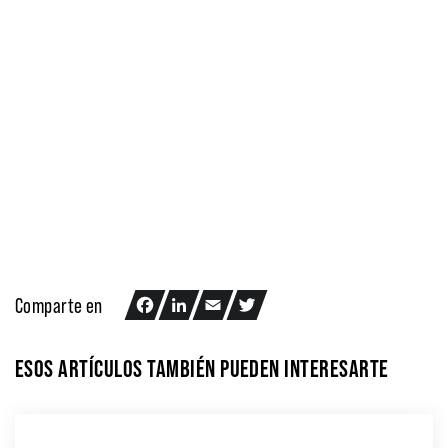
salario francés, un contrato francés, misiones de larga
duración, alojamiento, un responsable de contratación bilingüe
(francés y la lengua materna del trabajador temporal), primas
de fidelidad y la aplicación de los procedimientos
administrativos franceses para beneficiarse de las ventajas
vinculadas al territorio nacional: seguridad social, pensión y
mutua. Traducción realizada con la versión gratuita del
traductor www.DeepL.com/Translator En AB2PRO, estamos
comprometidos con la satisfacción tripartita del trabajador
temporal, el cliente y el personal permanente de AB2PRO.
Comparte en
Facebook
LinkedIn
Email
Twitter
ESOS ARTÍCULOS TAMBIÉN PUEDEN INTERESARTE